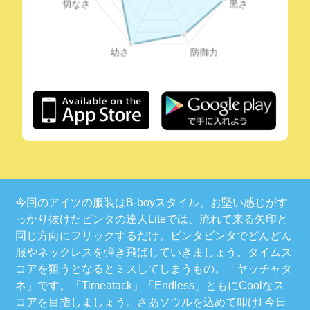
今回のアイツの服装はB-boyスタイル。お堅い感じがす
っかり抜けたビンタの達人Liteでは、流れて来る矢印と
同じ方向にフリックするだけ。ビンタビンタでどんどん
服やネックレスを弾き飛ばしていきましょう。タイムス
コアを狙うとなるとミスしてしまうもの。「ヤッチャタ
ネ」です。「Timeatack」「Endless」ともにCoolなス
コアを目指しましょう。さあソウルを込めて叩け! 今日