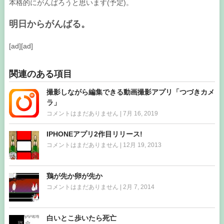
本格的にがんばろうと思います(予定)。
明日からがんばる。
[ad][ad]
関連のある項目
撮影しながら編集できる動画撮影アプリ「つづきカメ
ラ」
コメントはまだありません
|
7月 16, 2019
IPHONEアプリ2作目リリース!
コメントはまだありません
|
12月 19, 2013
鶏が先か卵が先か
コメントはまだありません
|
2月 7, 2014
白いとこ歩いたら死亡