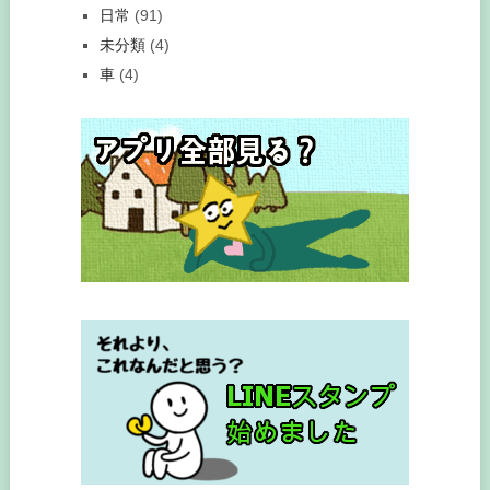
日常
(91)
未分類
(4)
車
(4)