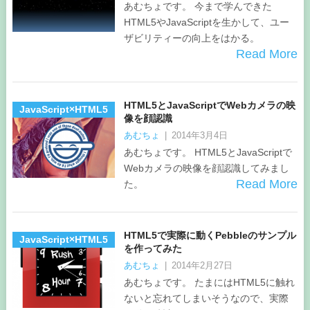
あむちょです。 今まで学んできた
HTML5やJavaScriptを生かして、ユー
ザビリティーの向上をはかる。
Read More
HTML5とJavaScriptでWebカメラの映
JavaScript×HTML5
像を顔認識
あむちょ
|
2014年3月4日
あむちょです。 HTML5とJavaScriptで
Webカメラの映像を顔認識してみまし
Read More
た。
HTML5で実際に動くPebbleのサンプル
JavaScript×HTML5
を作ってみた
あむちょ
|
2014年2月27日
あむちょです。 たまにはHTML5に触れ
ないと忘れてしまいそうなので、実際