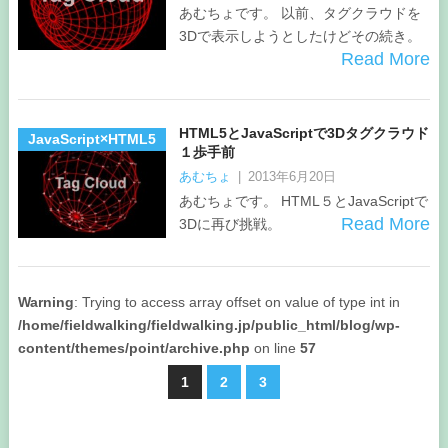
あむちょです。 以前、タグクラウドを
3Dで表示しようとしたけどその続き。
Read More
HTML5とJavaScriptで3Dタグクラウド
JavaScript×HTML5
１歩手前
あむちょ
|
2013年6月20日
あむちょです。 HTML５とJavaScriptで
Read More
3Dに再び挑戦。
Warning
: Trying to access array offset on value of type int in
/home/fieldwalking/fieldwalking.jp/public_html/blog/wp-
content/themes/point/archive.php
on line
57
1
2
3