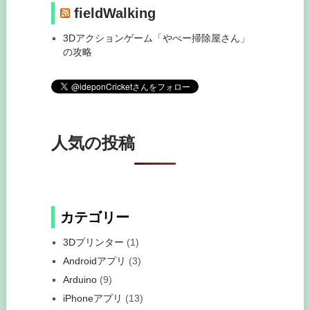
fieldWalking
3Dアクションゲーム「やべー掃除屋さん」
の攻略
人気の投稿
カテゴリー
3Dプリンター
(1)
Androidアプリ
(3)
Arduino
(9)
iPhoneアプリ
(13)