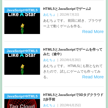
HTML5とJavaScriptでゲーム2
JavaScript×HTML5
あむちょ
|
2013年7月2日
あむちょです。 前回に続き、ブラウザ
ー上で動くゲームを作る。
Read More
HTML5とJavaScriptでゲームを作って
JavaScript×HTML5
みた（途中）
あむちょ
|
2013年6月28日
あむちょです。 HTML5にも割となれて
きたので、試しにゲームでも作ってみ
Read More
る。
HTML5とJavaScriptで3Dタグクラウド
JavaScript×HTML5
2歩手前
あむちょ
|
2013年6月25日