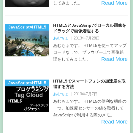
Read More
してみました。
HTML5とJavaScriptでローカル画像を
JavaScript×HTML5
ドラッグで画像処理する
あむちょ
|
2013年7月28日
あむちょです。 HTML5を使ってアップ
ロードなしで、ブラウザー上で画像処
Read More
理をしてみました。
HTML5でスマートフォンの加速度を取
JavaScript×HTML5
得する方法
あむちょ
|
2013年7月7日
あむちょです。 HTML5の便利な機能の
一つ、加速度センサーの値を取得して
JavaScriptで利用する際のメモ。
Read More