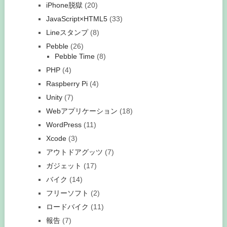
iPhone脱獄
(20)
JavaScript×HTML5
(33)
Lineスタンプ
(8)
Pebble
(26)
Pebble Time
(8)
PHP
(4)
Raspberry Pi
(4)
Unity
(7)
Webアプリケーション
(18)
WordPress
(11)
Xcode
(3)
アウトドアグッツ
(7)
ガジェット
(17)
バイク
(14)
フリーソフト
(2)
ロードバイク
(11)
報告
(7)