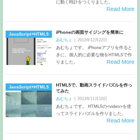
に動く時計をつくりました。
Read More
iPhoneの画面サイジングを簡単に
JavaScript×HTML5
あむちょ
|
2013年12月22日
あむちょです。 iPhoneアプリを作ると
きに、個人的に必要な物をHTML5で作
Read More
りました。
HTML5で、動画スライドパズルを作っ
JavaScript×HTML5
てみた
あむちょ
|
2013年11月10日
あむちょです。 HTML5の<video>を使
ってスライドパズルを作りました。
Read More