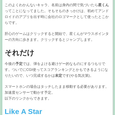
このよくわかんないキャラ、名前は身内の間で気づいたら
星くん
ってことになってました。そもそものきっかけは、初めてアンド
ロイドのアプリを出す時に会社のロゴマークとして使ったとこか
らです。
肝心のゲームはクリックすると開始で、星くんがマウスポインタ
ーの方向に歩きます。クリックするとジャンプします。
それだけ
今後の
予定
では、弾をよける避けゲー的なものにするつもりで
す。ついでにCGI使ってスコアランキングとかもできるようにな
りたいので、いつ完成するかは
未定
です(やる気次第)。
スマートホンの場合はタッチしたまま移動する必要があります。
加速度センサーで動かす予定。
以下のリンクからできます。
Like A Star