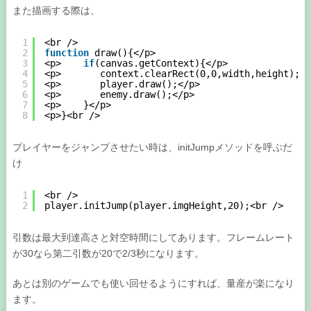
また描画する際は、
1
<br />
2
function
draw(){</p>
3
<p>    
if
(canvas.getContext){</p>
4
<p>       context.clearRect(0,0,width,height);</
5
<p>       player.draw();</p>
6
<p>       enemy.draw();</p>
7
<p>    }</p>
8
<p>}<br />
プレイヤーをジャンプさせたい時は、initJumpメソッドを呼ぶだ
け
1
<br />
2
player.initJump(player.imgHeight,20);<br />
引数は最大到達高さと対空時間にしてあります。フレームレート
が30なら第二引数が20で2/3秒になります。
あとは別のゲームでも使い回せるようにすれば、量産が楽になり
ます。