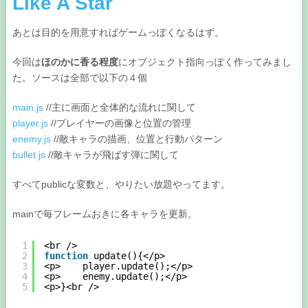
Like A Star
あとは目的を用意すればゲームっぽくなるはず。
今回は
ほのかに香る程度
にオブジェクト指向っぽく作ってみまし
た。ソースは全部で以下の４個
main.js
//主に画面と全体的な流れに関して
player.js
//プレイヤーの画像と位置の管理
enemy.js
//敵キャラの描画、位置と行動パターン
bullet.js
//敵キャラが飛ばす弾に関して
すべてpublicな変数と、やりたい放題やってます。
mainで毎フレームおきに各キャラを更新。
1
<br />
2
function
update(){</p>
3
<p>    player.update();</p>
4
<p>    enemy.update();</p>
5
<p>}<br />