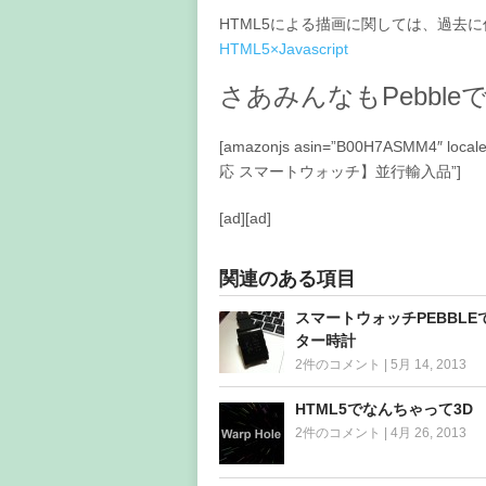
HTML5による描画に関しては、過去
HTML5×Javascript
さあみんなもPebble
[amazonjs asin=”B00H7ASMM4″ locale
応 スマートウォッチ】並行輸入品”]
[ad][ad]
関連のある項目
スマートウォッチPEBBLE
ター時計
2件のコメント
|
5月 14, 2013
HTML5でなんちゃって3D
2件のコメント
|
4月 26, 2013