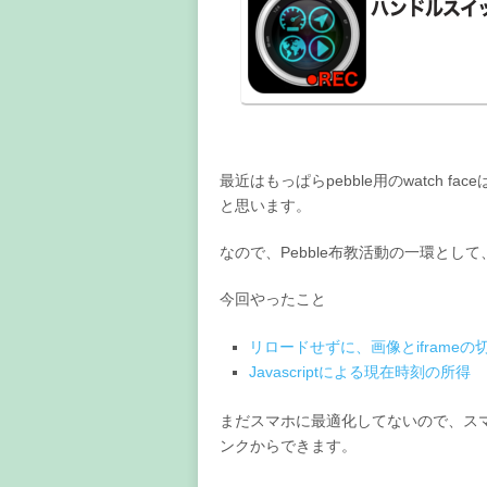
最近はもっぱらpebble用のwatch
と思います。
なので、Pebble布教活動の一環として、
今回やったこと
リロードせずに、画像とiframeの
Javascriptによる現在時刻の所得
まだスマホに最適化してないので、ス
ンクからできます。