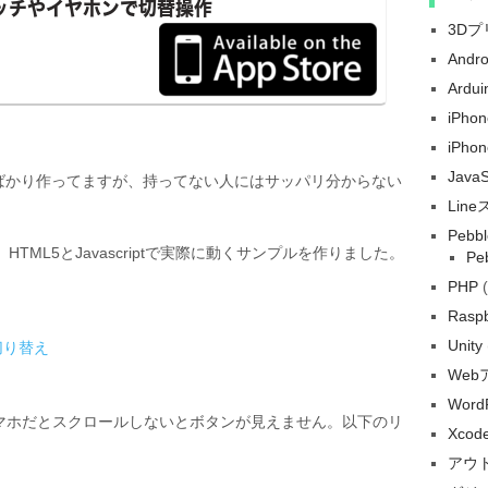
3D
Andr
Ardui
iPh
iPho
Java
 faceばかり作ってますが、持ってない人にはサッパリ分からない
Lin
Pebbl
HTML5とJavascriptで実際に動くサンプルを作りました。
Pe
PHP
(
Raspb
Unity
切り替え
We
Word
マホだとスクロールしないとボタンが見えません。以下のリ
Xcod
アウ