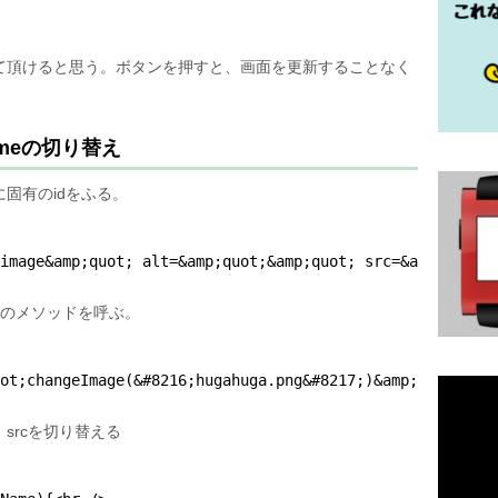
て頂けると思う。ボタンを押すと、画面を更新することなく
ameの切り替え
固有のidをふる。
image&amp;quot; alt=&amp;quot;&amp;quot; src=&amp;quot;h
ptのメソッドを呼ぶ。
uot;changeImage(&#8216;hugahuga.png&#8217;)&amp;quot;&a
し、srcを切り替える