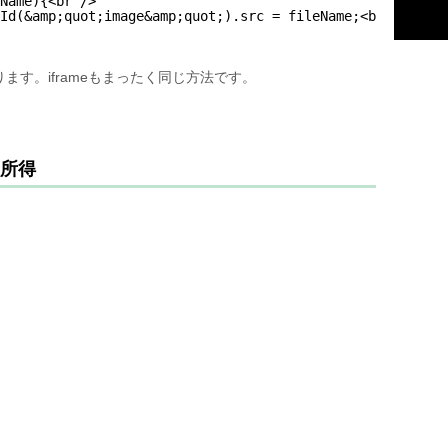
Name){<br />
Id(&amp;quot;image&amp;quot;).src = fileName;<br />
す。iframeもまったく同じ方法です。
の所得