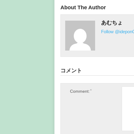
About The Author
あむちょ
Follow @ideponC
コメント
*
Comment: