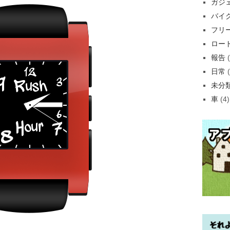
ガジ
バイ
フリ
ロー
報告
(
日常
(
未分
車
(4)