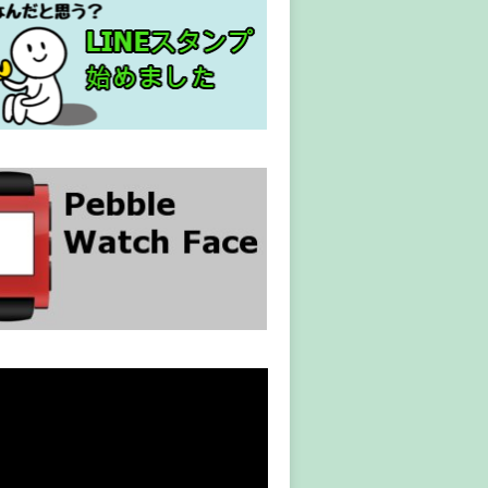
oge.png&amp;quot; width=&amp;quot;100&amp;quot; height=&
mp;gt;ボタン&amp;lt;/a&amp;gt;<
br
/>