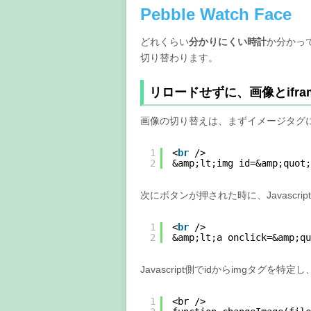
Pebble Watch Face
どれくらい
分かりにくい時計
か分かっ
切り替わります。
リロードせずに、画像とifr
画像の切り替えは、まずイメージタグに
1
<
br
/>
2
&amp;lt;img id=&amp;quot;
次にボタンが押された時に、Javascri
1
<
br
/>
2
&amp;lt;a onclick=&amp;q
Javascript側でidからimgタグを特定
1
<br />