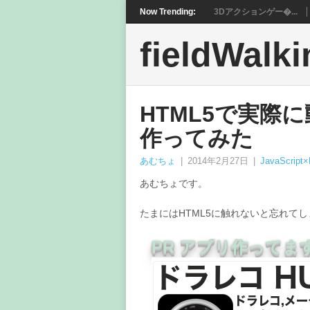
Now Trending:
3Dアクションゲー�...
fieldWalki
HTML5で実際に
作ってみた
あむちょ
|
2014年2月27日
|
JavaScript
あむちょです。
たまにはHTML5に触れないと忘れて
PR アプリ作ってま