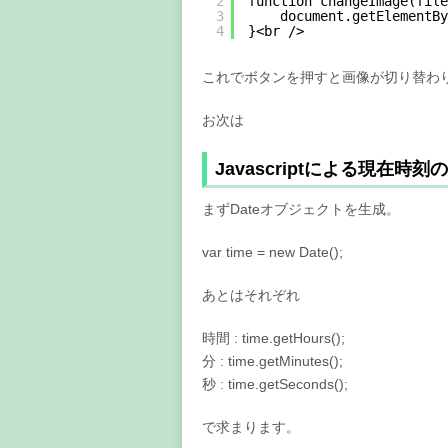
2
function changeImage(file
3
document.getElementBy
4
}<br />
これでボタンを押すと画像が切り替わりま
お次は
Javascriptによる現在時刻
まずDateオブジェクトを生成。
var time = new Date();
あとはそれぞれ
時間 : time.getHours();
分 : time.getMinutes();
秒 : time.getSeconds();
で求まります。