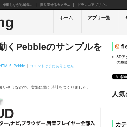
撮影しながら編集...
撮り直せるカメラ...
ドラレコアプリで...
ng
ホーム
アプリ一覧
動くPebbleのサンプルを
fi
3D
の攻
×HTML5
,
Pebble
|
コメントはまだありません
しまいそうなので、実際に動く時計をつくりました。
人気
す
カテ