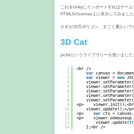
これをUnityにインポートすればゲ
HTML5のcanvas上に表示してみまし
さすが20万ポリゴン、すごく重たいで
3D Cat
jsc3dというライブラリーを使いまし
1
<br />
2
var
canvas = documen
3
var
viewer = 
new
JSC
4
viewer.setParameter(
5
viewer.setParameter(
6
viewer.setParameter(
7
viewer.setParameter(
8
viewer.setParameter(
9
<p>    viewer.init();<br
10
viewer.update();</p>
11
<p>    
var
ctx = canvas.
12
<p>    viewer.onmouseup 
13
viewer.update(
tr
14
};<br />