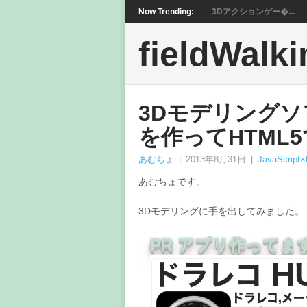
Now Trending:
3Dアクションゲー�...
fieldWalki
3Dモデリングソフ
を作ってHTML
あむちょ
|
2013年8月31日
|
JavaScript
あむちょです。
3Dモデリングに手を出してみました。
PR アプリ作ってま