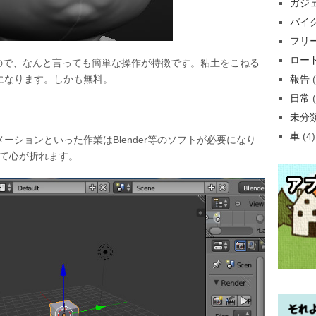
ガジ
バイ
フリ
ロー
いうもので、なんと言っても簡単な操作が特徴です。粘土をこねる
になります。しかも無料。
報告
(
日常
(
未分
車
(4)
ーションといった作業はBlender等のソフトが必要になり
すぎて心が折れます。