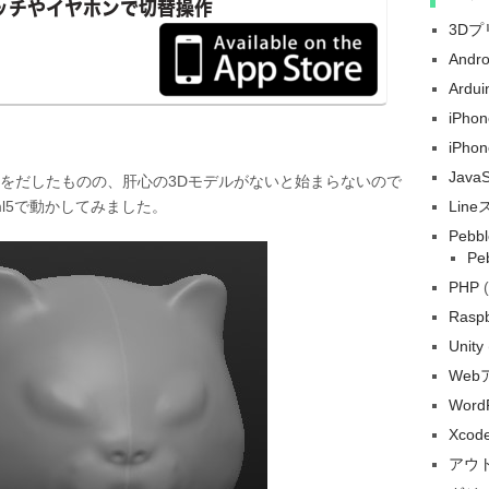
3D
Andr
Ardui
iPh
iPho
Java
に手をだしたものの、肝心の3Dモデルがないと始まらないので
l5で動かしてみました。
Lin
Pebbl
Pe
PHP
(
Raspb
Unity
We
Word
Xcod
アウ