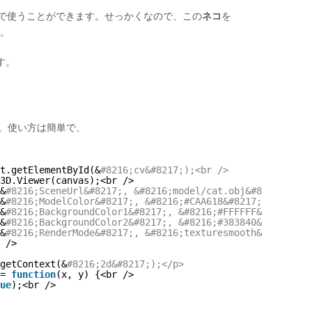
ームで使うことができます。せっかくなので、この
ネコ
を
た。
す。
た。使い方は簡単で、
t.getElementById(&
#8216;cv&#8217;);<br />
3D.Viewer(canvas);<br />
&
#8216;SceneUrl&#8217;, &#8216;model/cat.obj&#8217;);<br
&
#8216;ModelColor&#8217;, &#8216;#CAA618&#8217;);<br />
&
#8216;BackgroundColor1&#8217;, &#8216;#FFFFFF&#8217;);<
&
#8216;BackgroundColor2&#8217;, &#8216;#383840&#8217;);<
&
#8216;RenderMode&#8217;, &#8216;texturesmooth&#8217;);<
 />
getContext(&
#8216;2d&#8217;);</p>
= 
function
(x, y) {<br />
ue
);<br />