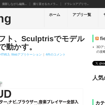
撮影しながら編集...
撮り直せるカメラ...
ドラレコアプリで...
ng
ホーム
アプリ一覧
ト、Sculptrisでモデル
fi
5で動かす。
3D
の攻
×HTML5
,
Webアプリケーション
|
4件のコメント
人気
す
カテ