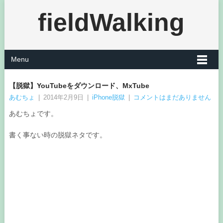
fieldWalking
Menu
【脱獄】YouTubeをダウンロード、MxTube
あむちょ
|
2014年2月9日
|
iPhone脱獄
|
コメントはまだありません
あむちょです。
書く事ない時の脱獄ネタです。