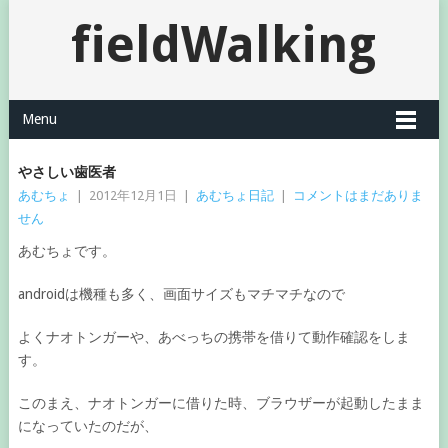
fieldWalking
Menu
やさしい歯医者
あむちょ
|
2012年12月1日
|
あむちょ日記
|
コメントはまだありま
せん
あむちょです。
androidは機種も多く、画面サイズもマチマチなので
よくナオトンガーや、あべっちの携帯を借りて動作確認をしま
す。
このまえ、ナオトンガーに借りた時、ブラウザーが起動したまま
になっていたのだが、