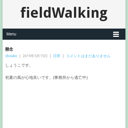
fieldWalking
Menu
懸念
shouko
|
2015年5月15日
|
日常
|
コメントはまだありません
しょうこです。
初夏の風が心地良いです。(事務所から逃亡中)