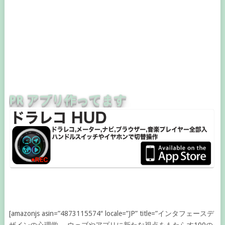
PR アプリ作ってます
[amazonjs asin=”4873115574″ locale=”JP” title=”インタフェースデ