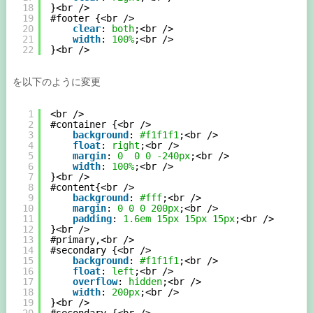
18
}<br />
19
#footer {<br />
20
clear
: 
both
;<br />
21
width
: 
100%
;<br />
22
}<br />
を以下のように変更
1
<br />
2
#container {<br />
3
background
: 
#f1f1f1
;<br />
4
float
: 
right
;<br />
5
margin
: 
0
0
0
-240px
;<br />
6
width
: 
100%
;<br />
7
}<br />
8
#content{<br />
9
background
: 
#fff
;<br />
10
margin
: 
0
0
0
200px
;<br />
11
padding
: 
1.6em
15px
15px
15px
;<br />
12
}<br />
13
#primary,<br />
14
#secondary {<br />
15
background
: 
#f1f1f1
;<br />
16
float
: 
left
;<br />
17
overflow
: 
hidden
;<br />
18
width
: 
200px
;<br />
19
}<br />
20
#secondary {<br />