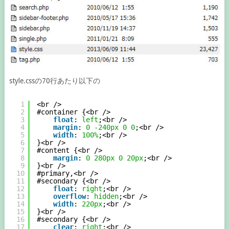
style.cssの70行あたり以下の
1
<br />
2
#container {<br />
3
float
: 
left
;<br />
4
margin
: 
0
-240px
0
0
;<br />
5
width
: 
100%
;<br />
6
}<br />
7
#content {<br />
8
margin
: 
0
280px
0
20px
;<br />
9
}<br />
10
#primary,<br />
11
#secondary {<br />
12
float
: 
right
;<br />
13
overflow
: 
hidden
;<br />
14
width
: 
220px
;<br />
15
}<br />
16
#secondary {<br />
17
clear
: 
right
;<br />