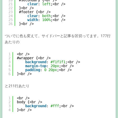
21
clear
: 
left
;<br />
22
}<br />
23
#footer {<br />
24
clear
: 
both
;<br />
25
width
: 
100%
;<br />
26
}<br />
ついでに色も変えて、サイドバーと記事を区切ってます。177行
あたりの
1
<br />
2
#wrapper {<br />
3
background
: 
#f1f1f1
;<br />
4
margin-top
: 
20px
;<br />
5
padding
: 
0
20px
;<br />
6
}<br />
と211行あたり
1
<br />
2
body {<br />
3
background
: 
#fff
;<br />
4
}<br />