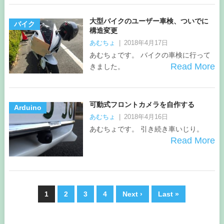
大型バイクのユーザー車検、ついでに
バイク
構造変更
あむちょ
|
2018年4月17日
あむちょです。 バイクの車検に行って
Read More
きました。
可動式フロントカメラを自作する
Arduino
あむちょ
|
2018年4月16日
あむちょです。 引き続き車いじり。
Read More
1
2
3
4
Next ›
Last »