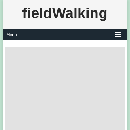
fieldWalking
Menu