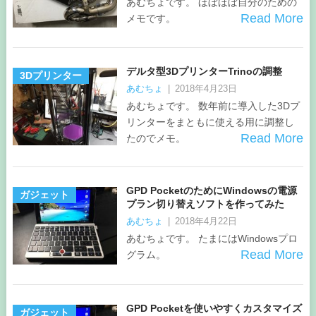
あむちょです。 ほぼほぼ自分のための
Read More
メモです。
デルタ型3DプリンターTrinoの調整
3Dプリンター
あむちょ
|
2018年4月23日
あむちょです。 数年前に導入した3Dプ
リンターをまともに使える用に調整し
Read More
たのでメモ。
GPD PocketのためにWindowsの電源
ガジェット
プラン切り替えソフトを作ってみた
あむちょ
|
2018年4月22日
あむちょです。 たまにはWindowsプロ
Read More
グラム。
GPD Pocketを使いやすくカスタマイズ
ガジェット