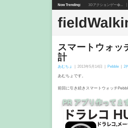
Now Trending:
3Dアクションゲー�...
fieldWalki
スマートウォッチ
計
あむちょ
|
2013年5月14日
|
Pebble
|
2
あむちょです。
前回に引き続きスマートウォッチPebb
PR アプリ作ってま