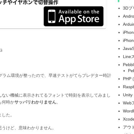
3D
Andr
Ardui
iPh
iPho
Java
ね
Lin
Pebbl
Pe
プログラム環境が整ったので、早速テストがてらプレデター時計
PHP
(
Raspb
Unity
んない機械に表示されてるフォントで時刻を表示してみまし
も何時か
サッパリわかりません
。
We
Word
ました。
Xcod
アウ
思うけど、意味わかりません。