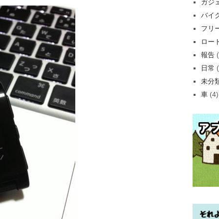
ガジ
バイ
フリ
ロー
報告
(
日常
(
未分
車
(4)