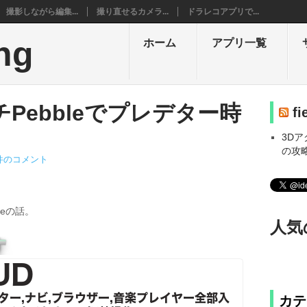
撮影しながら編集...
撮り直せるカメラ...
ドラレコアプリで...
ng
ホーム
アプリ一覧
Pebbleでプレデター時
fi
3D
の攻
件のコメント
leの話。
人気
す
カテ