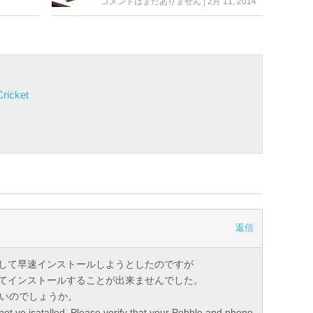
コメントはまだありません
|
2月 11, 2014
ricket
返信
日
して早速インストールしようとしたのですが
てインストールすることが出来ませんでした。
来ないのでしょうか。
ot ve isatalled. Please verify that your Pebble and phone