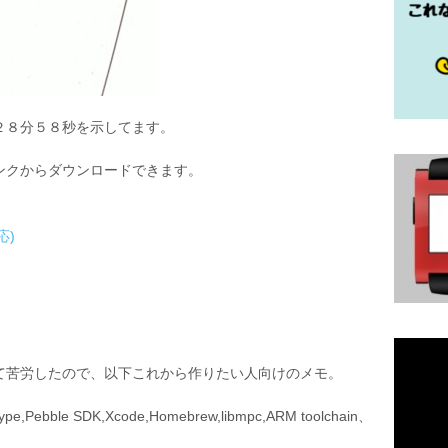
２８分５８秒を示してます。
ンクからダウンロードできます。
応)
て苦労したので、以下これから作りたい人向けのメモ。
pe,Pebble SDK,Xcode,Homebrew,libmpc,ARM toolchain、