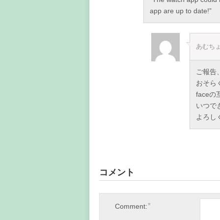
app are up to date!”
あむち
ご報告
おそらく
fac
いつで
よろし
コメント
*
Comment: