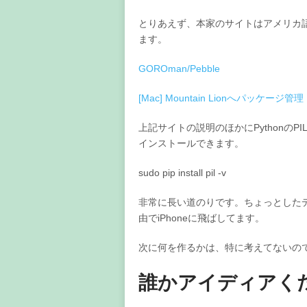
とりあえず、本家のサイトはアメリカ
ます。
GOROman/Pebble
[Mac] Mountain Lionへパッケ
上記サイトの説明のほかにPythonの
インストールできます。
sudo pip install pil -v
非常に長い道のりです。ちょっとしたデッバグ
由でiPhoneに飛ばしてます。
次に何を作るかは、特に考えてないの
誰かアイディアく